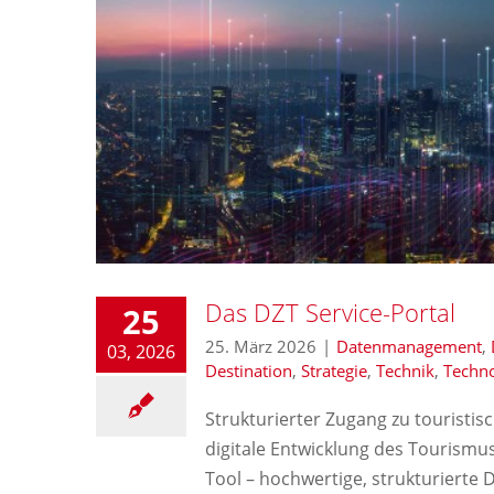
Das DZT Service-Portal
25
25. März 2026
|
Datenmanagement
,
03, 2026
Destination
,
Strategie
,
Technik
,
Techno
Strukturierter Zugang zu touristis
digitale Entwicklung des Tourismu
Tool – hochwertige, strukturiert