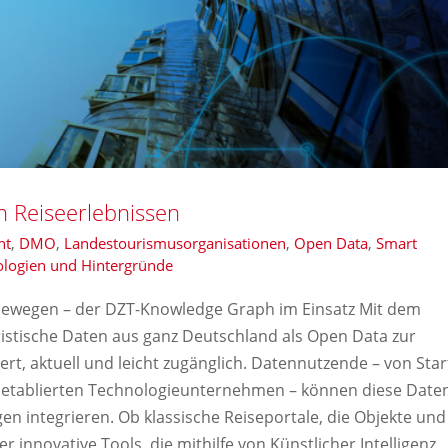
 Reiseerlebnissen
nt
,
DMO
,
Landestourismusorganisationen
,
Open Data
,
Smart
logien und Hintergründe
bewegen – der DZT-Knowledge Graph im Einsatz Mit dem
stische Daten aus ganz Deutschland als Open Data zur
ert, aktuell und leicht zugänglich. Datennutzende – von Star
u etablierten Technologieunternehmen – können diese Date
n integrieren. Ob klassische Reiseportale, die Objekte und
 innovative Tools, die mithilfe von Künstlicher Intelligenz