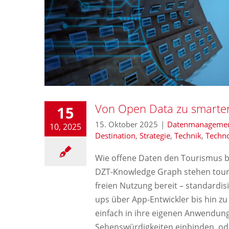
Von Open Data zu smarten
15
15. Oktober 2025
|
Datenmanageme
10, 2025
Destination
,
Strategie
,
Technik
,
Techno
Wie offene Daten den Tourismus 
DZT-Knowledge Graph stehen touri
freien Nutzung bereit – standardisi
ups über App-Entwickler bis hin z
einfach in ihre eigenen Anwendunge
Sehenswürdigkeiten einbinden, oder