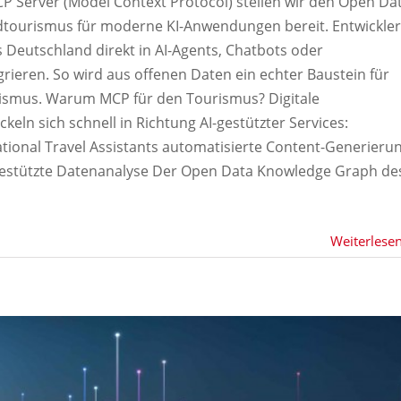
CP Server (Model Context Protocol) stellen wir den Open Da
tourismus für moderne KI-Anwendungen bereit. Entwickler
Deutschland direkt in AI-Agents, Chatbots oder
ieren. So wird aus offenen Daten ein echter Baustein für
ismus. Warum MCP für den Tourismus? Digitale
ln sich schnell in Richtung AI-gestützter Services:
ational Travel Assistants automatisierte Content-Generieru
gestützte Datenanalyse Der Open Data Knowledge Graph de
Weiterlese