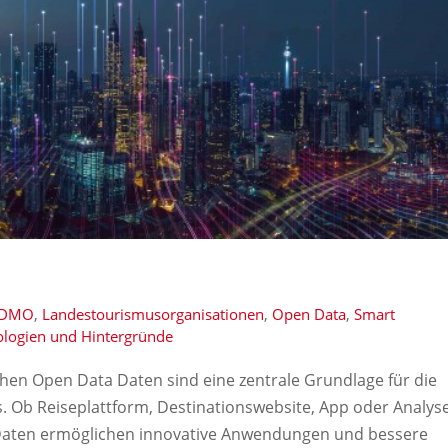
DMO
,
Landestourismusorganisationen
,
Open Data
,
Smart
logien und Hintergründe
chen Open Data Daten sind eine zentrale Grundlage für die
s. Ob Reiseplattform, Destinationswebsite, App oder Analys
e Daten ermöglichen innovative Anwendungen und bessere