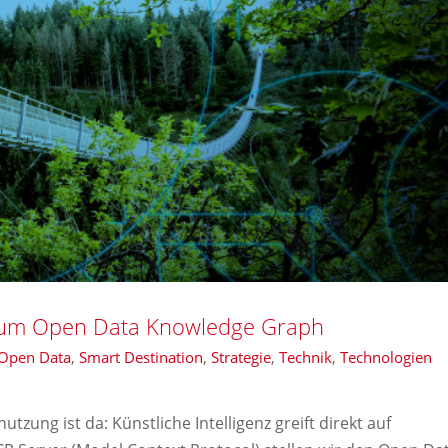
zum Open Data Knowledge Graph
Open Data
,
Smart Destination
,
Strategie
,
Technik
,
Technologien
zung ist da: Künstliche Intelligenz greift direkt auf