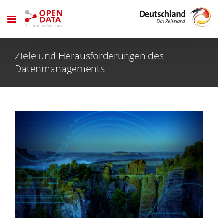
Zum
Inhalt
springen
Ziele und Herausforderungen des
Datenmanagements
Zeige
grösseres
Bild