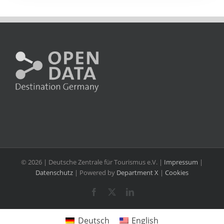
©
2026 | Deutsche Zentrale für Tourismus e.V. |
Impressum
|
Datenschutz
| Powered by
Department X
|
Cookies
Facebook
X
LinkedIn
Deutsch
English