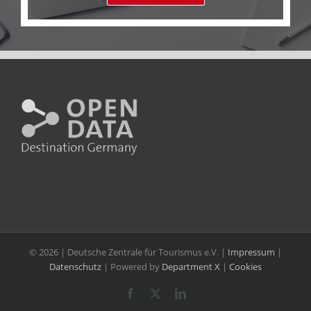
©
2026 | Deutsche Zentrale für Tourismus e.V. |
Impressum
|
Datenschutz
| Powered by
Department X
|
Cookies
Facebook
X
LinkedIn