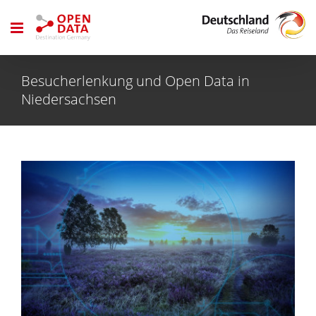
Zum
Inhalt
springen
Besucherlenkung und Open Data in
Niedersachsen
Zeige
grösseres
Bild