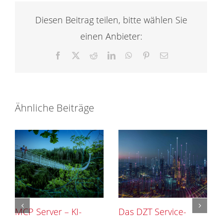
Diesen Beitrag teilen, bitte wählen Sie
einen Anbieter:
Facebook
X
Reddit
LinkedIn
WhatsApp
Pinterest
E-
Mail
Ähnliche Beiträge
MCP Server – KI-
Das DZT Service-