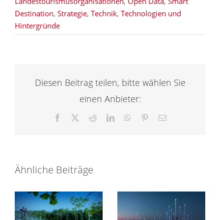
Landestourismusorganisationen
,
Open Data
,
Smart
Destination
,
Strategie
,
Technik
,
Technologien und
Hintergründe
Diesen Beitrag teilen, bitte wählen Sie
einen Anbieter:
Facebook
X
Reddit
LinkedIn
WhatsApp
Pinterest
E-
Mail
Ähnliche Beiträge