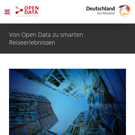
Zum
Inhalt
springen
Von Open Data zu smarten
Reiseerlebnissen
Zeige
grösseres
Bild