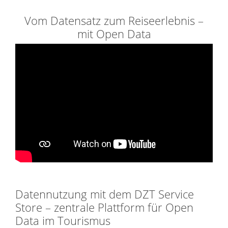
Vom Datensatz zum Reiseerlebnis –
mit Open Data
Datennutzung mit dem DZT Service
Store – zentrale Plattform für Open
Data im Tourismus