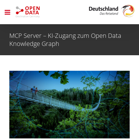
Zum
Inhalt
springen
MCP Server – KI-Zugang zum Open Data
Knowledge Graph
Zeige
grösseres
Bild