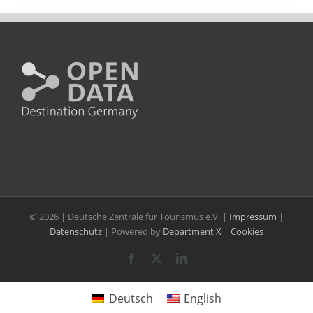
©
2026 | Deutsche Zentrale für Tourismus e.V. |
Impressum
|
Datenschutz
| Powered by
Department X
|
Cookies
Facebook
X
LinkedIn
Deutsch
English