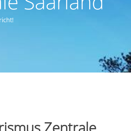
le Saarland
icht!
rismus Zentrale