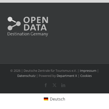
©
2026 | Deutsche Zentrale für Tourismus e.V. |
Impressum
|
Datenschutz
| Powered by
Department X
|
Cookies
Facebook
X
LinkedIn
Deutsch